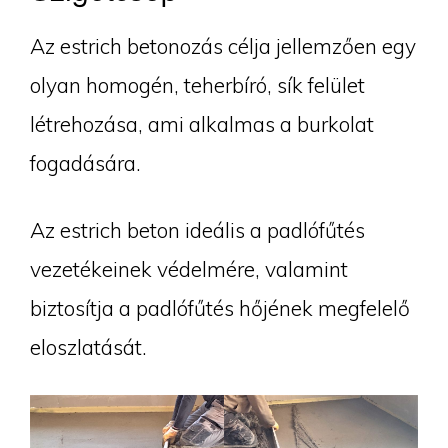
Az estrich betonozás célja jellemzően egy
olyan homogén, teherbíró, sík felület
létrehozása, ami alkalmas a burkolat
fogadására.
Az estrich beton ideális a padlófűtés
vezetékeinek védelmére, valamint
biztosítja a padlófűtés hőjének megfelelő
eloszlatását.