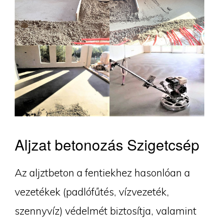
Aljzat betonozás Szigetcsép
Az aljztbeton a fentiekhez hasonlóan a
vezetékek (padlófűtés, vízvezeték,
szennyvíz) védelmét biztosítja, valamint