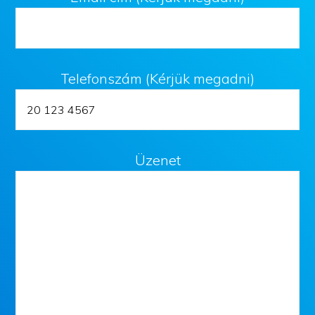
Telefonszám (Kérjük megadni)
Üzenet