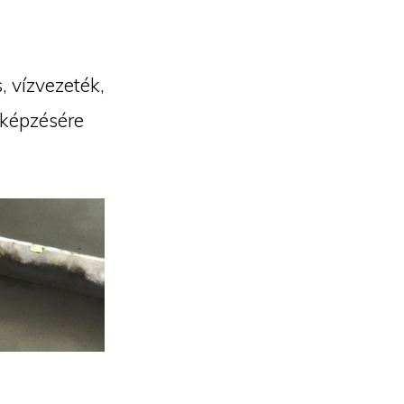
, vízvezeték,
t képzésére