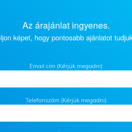
Az árajánlat ingyenes.
ljon képet, hogy pontosabb ajánlatot tudjuk
Email cím (Kérjük megadni)
Telefonszám (Kérjük megadni)