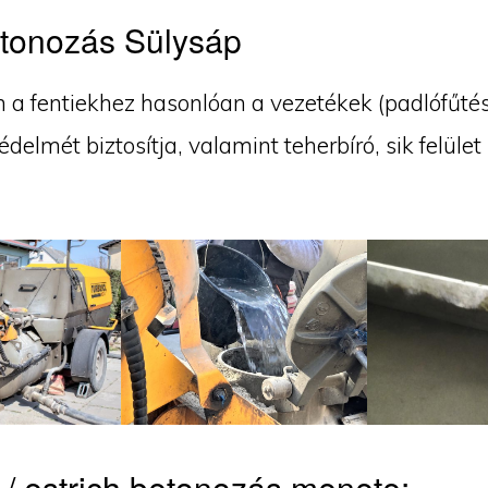
etonozás Sülysáp
n a fentiekhez hasonlóan a vezetékek (padlófűtés
édelmét biztosítja, valamint teherbíró, sik felüle
t / estrich betonozás menete: