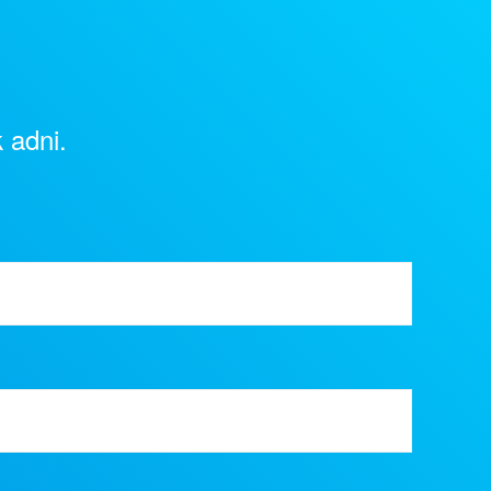
 adni.