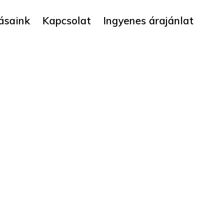
ásaink
Kapcsolat
Ingyenes árajánlat