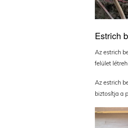
Estrich 
Az estrich b
felület létr
Az estrich b
biztosítja a