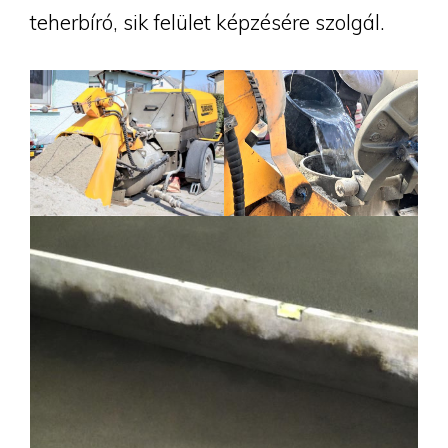
teherbíró, sik felület képzésére szolgál.