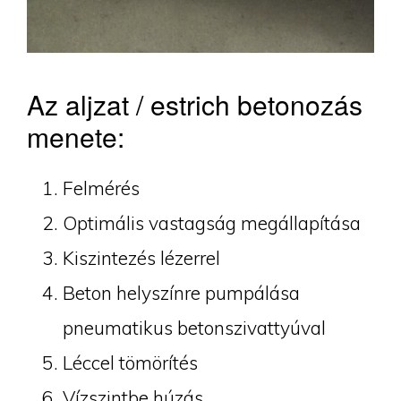
Az aljzat / estrich betonozás
menete:
Felmérés
Optimális vastagság megállapítása
Kiszintezés lézerrel
Beton helyszínre pumpálása
pneumatikus betonszivattyúval
Léccel tömörítés
Vízszintbe húzás