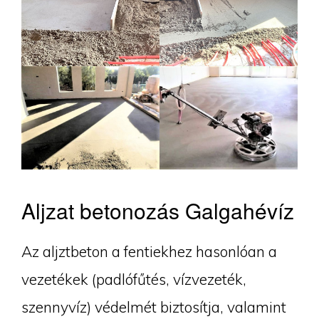
Aljzat betonozás Galgahévíz
Az aljztbeton a fentiekhez hasonlóan a
vezetékek (padlófűtés, vízvezeték,
szennyvíz) védelmét biztosítja, valamint